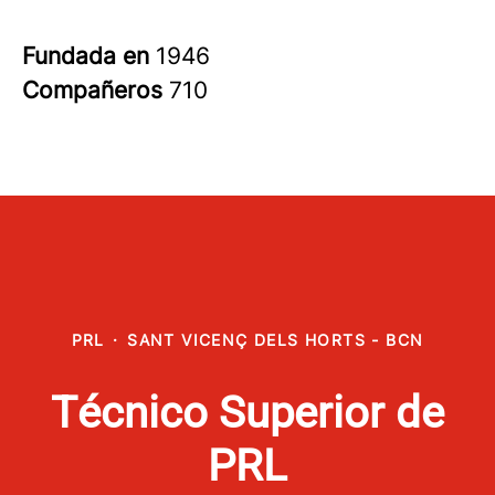
Fundada en
1946
Compañeros
710
PRL
·
SANT VICENÇ DELS HORTS - BCN
Técnico Superior de
PRL