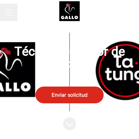
MENÚ DE EMPLEO
PRL
·
SANT VICENÇ DELS HORTS - BCN
Técnico Superior de
PRL
Enviar solicitud