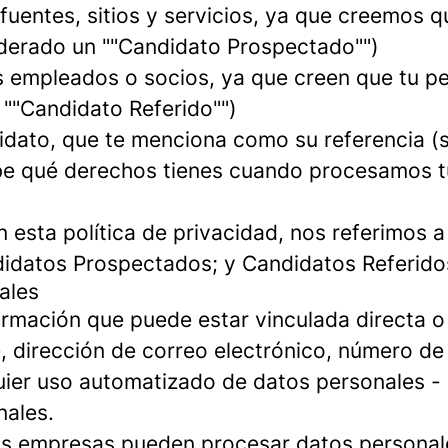
uentes, sitios y servicios, ya que creemos qu
siderado un ""Candidato Prospectado"")
 empleados o socios, ya que creen que tu per
 ""Candidato Referido"")
idato, que te menciona como su referencia (s
ribe qué derechos tienes cuando procesamos 
 esta política de privacidad, nos referimos 
idatos Prospectados; y Candidatos Referidos
ales
rmación que puede estar vinculada directa o 
 dirección de correo electrónico, número de 
er uso automatizado de datos personales - co
nales.
las empresas pueden procesar datos personal